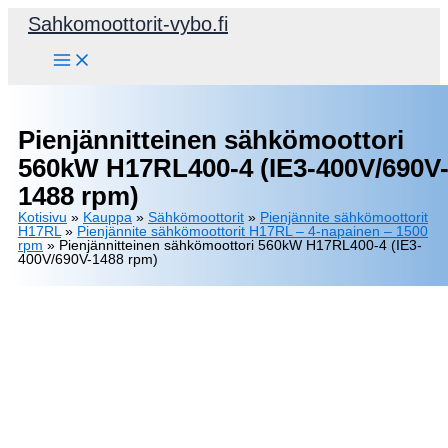
Siirry
Sahkomoottorit-vybo.fi
sisältöön
Pienjännitteinen sähkömoottori
560kW H17RL400-4 (IE3-400V/690V
1488 rpm)
Kotisivu
»
Kauppa
»
Sähkömoottorit
»
Pienjännite sähkömoottorit
H17RL
»
Pienjännite sähkömoottorit H17RL – 4-napainen – 1500
rpm
»
Pienjännitteinen sähkömoottori 560kW H17RL400-4 (IE3-
400V/690V-1488 rpm)