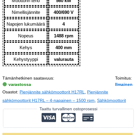
Moottorin teho
560 kW
Nimellisjännite
400/690 V
Napojen lukumäärä
4
Nopeus
1488 rpm
Kehys
400 mm
Kehystyyppi
valurauta
Tämänhetkinen saatavuus:
Toimitus:
varastossa
Ilmainen
Osastot:
Pienjännite sähkömoottorit H17RL
,
Pienjännite
sähkömoottorit H17RL – 4-napainen – 1500 rpm
,
Sähkömoottorit
Taattu turvallinen ostoprosessi