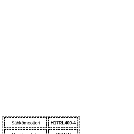
Sähkömoottori
H17RL400-4