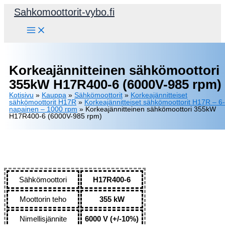
Siirry
Sahkomoottorit-vybo.fi
sisältöön
Korkeajännitteinen sähkömoottori
355kW H17R400-6 (6000V-985 rpm)
Kotisivu
»
Kauppa
»
Sähkömoottorit
»
Korkeajännitteiset
sähkömoottorit H17R
»
Korkeajännitteiset sähkömoottorit H17R – 6-
napainen – 1000 rpm
»
Korkeajännitteinen sähkömoottori 355kW
H17R400-6 (6000V-985 rpm)
Sähkömoottori
H17R400-6
Moottorin teho
355 kW
Nimellisjännite
6000 V (+/-10%)