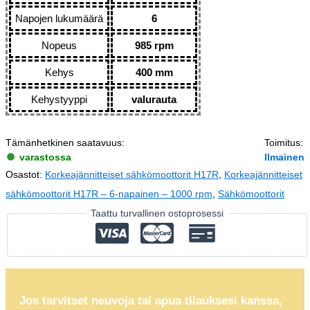
Napojen lukumäärä
6
Nopeus
985 rpm
Kehys
400 mm
Kehystyyppi
valurauta
Tämänhetkinen saatavuus:
Toimitus:
varastossa
Ilmainen
Osastot:
Korkeajännitteiset sähkömoottorit H17R
,
Korkeajännitteiset
sähkömoottorit H17R – 6-napainen – 1000 rpm
,
Sähkömoottorit
Taattu turvallinen ostoprosessi
Jos tarvitset neuvoja tai apua tilauksesi kanssa,