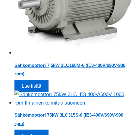
Sähkömoottori 7,5kW 3LC160M-6 (IE3-400V/690V-980
rpm)
Lue lisää
Sähkömoottori 75kW 3LC315S-6 (IE3-400V/690V-990
rpm)