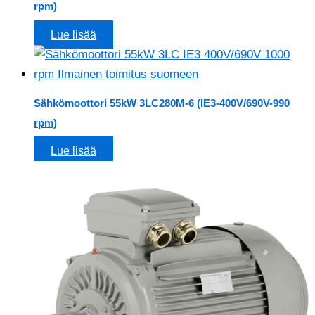
rpm)
Lue lisää
Sähkömoottori 55kW 3LC280M-6 (IE3-400V/690V-990
rpm)
Lue lisää