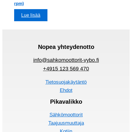
rpm)
Lue lisää
Nopea yhteydenotto
info@sahkomoottorit-vybo.fi
+4915 123 569 470
Tietosuojakäytäntö
Ehdot
Pikavalikko
Sähkömoottorit
Taajuusmuuttaja
Kotiin