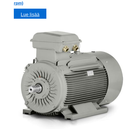
rpm)
Lue lisää