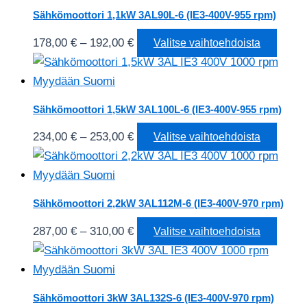
160,00 €
useam
Sähkömoottori 1,1kW 3AL90L-6 (IE3-400V-955 rpm)
muun
Hintaluokka:
Tällä
178,00
€
–
192,00
€
Valitse vaihtoehdoista
Voit
178,00 €
tuotte
tehdä
-
on
valinn
192,00 €
useam
tuotte
Sähkömoottori 1,5kW 3AL100L-6 (IE3-400V-955 rpm)
muun
sivull
Hintaluokka:
Tällä
234,00
€
–
253,00
€
Valitse vaihtoehdoista
Voit
234,00 €
tuotte
tehdä
-
on
valinn
253,00 €
useam
tuotte
Sähkömoottori 2,2kW 3AL112M-6 (IE3-400V-970 rpm)
muun
sivull
Hintaluokka:
Tällä
287,00
€
–
310,00
€
Valitse vaihtoehdoista
Voit
287,00 €
tuotte
tehdä
-
on
valinn
310,00 €
useam
tuotte
Sähkömoottori 3kW 3AL132S-6 (IE3-400V-970 rpm)