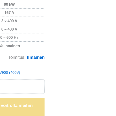
90 kW
167 A
3 x 400 V
0 – 400 V
0 – 600 Hz
Valinnainen
Toimitus:
Ilmainen
 V900 (400V)
 voit olla meihin