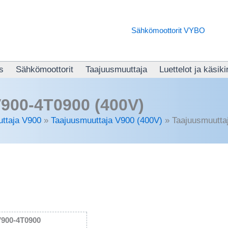
us
Sähkömoottorit
Taajuusmuuttaja
Luettelot ja käsiki
900-4T0900 (400V)
ttaja V900
»
Taajuusmuuttaja V900 (400V)
»
Taajuusmuutta
900-4T0900