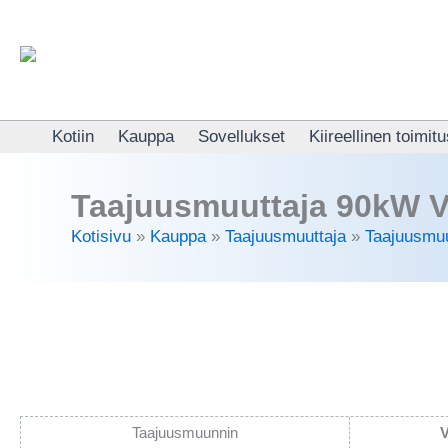
Siirry
sisältöön
Kotiin
Kauppa
Sovellukset
Kiireellinen toimit
Taajuusmuuttaja 90kW V
Kotisivu
»
Kauppa
»
Taajuusmuuttaja
»
Taajuusmuu
Taajuusmuunnin
V