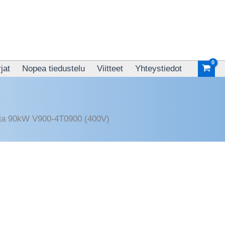
rjat
Nopea tiedustelu
Viitteet
Yhteystiedot
ja 90kW V900-4T0900 (400V)