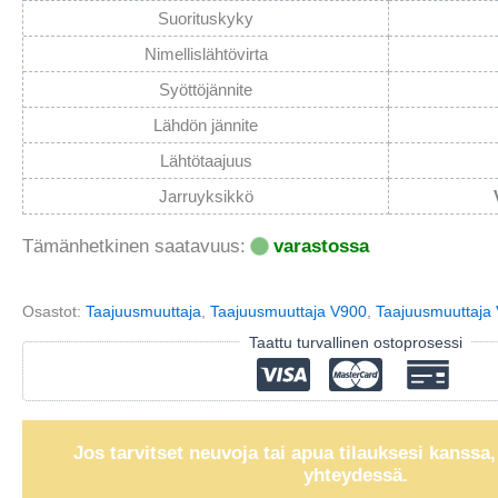
Suorituskyky
Nimellislähtövirta
Syöttöjännite
Lähdön jännite
Lähtötaajuus
Jarruyksikkö
Tämänhetkinen saatavuus:
varastossa
Osastot:
Taajuusmuuttaja
,
Taajuusmuuttaja V900
,
Taajuusmuuttaja
Taattu turvallinen ostoprosessi
Jos tarvitset neuvoja tai apua tilauksesi kanssa,
yhteydessä.