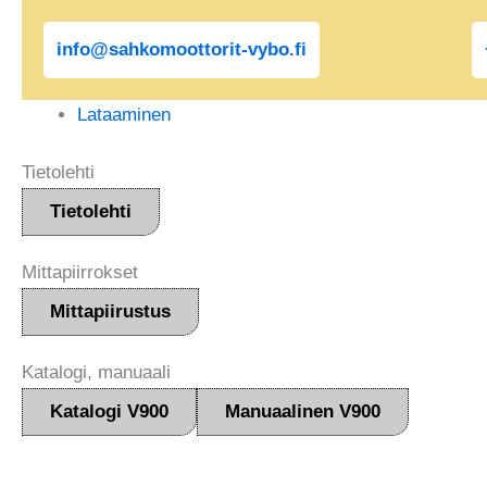
info@sahkomoottorit-vybo.fi
Lataaminen
Tietolehti
Tietolehti
Mittapiirrokset
Mittapiirustus
Katalogi, manuaali
Katalogi V900
Manuaalinen V900