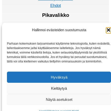
Ehdot
Pikavalikko
Sähkömoottorit
Hallinnoi evästeiden suostumusta
Taajuusmuuttaja
Kotiin
Parhaan kokemuksen tarjoamiseksi käytämme teknologioita, kuten evästeitä,
Kauppa
tallentaaksemme ja/tai käyttääksemme laitetietoja. Jos hyväksyt nämä
tekniikat, voimme käsitellä tietoja, kuten selauskäyttäytymistä tai yksilöllisiä
tunnuksia tällä verkkosivustolla. Jos et hyväksy tai peruutat suostumuksesi,
tällä voi olla kielteinen vaikutus tiettyihin ominaisuuksiin ja toimintoihin.
Hyväksyä
Kieltäytyä
Copyright © 2026 Sahkomoottorit-vybo.fi | VYBO Electric
Näytä asetukset