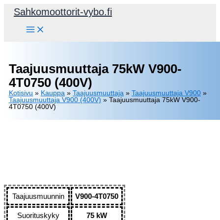
Siirry
Sahkomoottorit-vybo.fi
sisältöön
Taajuusmuuttaja 75kW V900-
4T0750 (400V)
Kotisivu
»
Kauppa
»
Taajuusmuuttaja
»
Taajuusmuuttaja V900
»
Taajuusmuuttaja V900 (400V)
»
Taajuusmuuttaja 75kW V900-
4T0750 (400V)
Taajuusmuunnin
V900-4T0750
Suorituskyky
75 kW