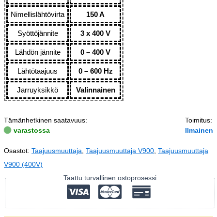
Nimellislähtövirta
150 A
Syöttöjännite
3 x 400 V
Lähdön jännite
0 – 400 V
Lähtötaajuus
0 – 600 Hz
Jarruyksikkö
Valinnainen
Tämänhetkinen saatavuus:
Toimitus:
varastossa
Ilmainen
Osastot:
Taajuusmuuttaja
,
Taajuusmuuttaja V900
,
Taajuusmuuttaja
V900 (400V)
Taattu turvallinen ostoprosessi