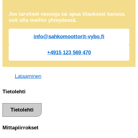
Jos tarvitset neuvoja tai apua tilauksesi kanssa,
voit olla meihin yhteydessä.
info@sahkomoottorit-vybo.fi
+4915 123 569 470
Lataaminen
Tietolehti
Tietolehti
Mittapiirrokset