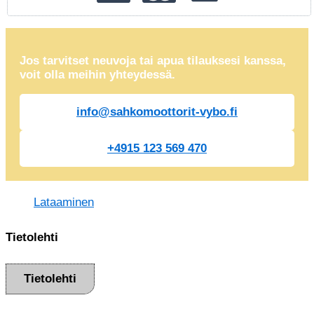
Jos tarvitset neuvoja tai apua tilauksesi kanssa,
voit olla meihin yhteydessä.
info@sahkomoottorit-vybo.fi
+4915 123 569 470
Lataaminen
Tietolehti
Tietolehti