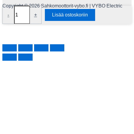
Copyright © 2026 Sahkomoottorit-vybo.fi | VYBO Electric
Taajuusmuuttaja
-
+
Lisää ostoskoriin
7,5kW
V810-
4T0075
(400V)
määrä