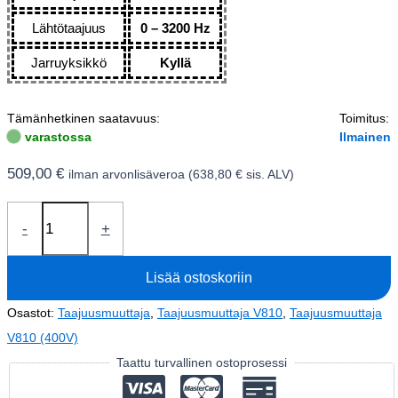
Lähtötaajuus
0 – 3200 Hz
Jarruyksikkö
Kyllä
Tämänhetkinen saatavuus:
Toimitus:
varastossa
Ilmainen
509,00
€
ilman arvonlisäveroa (
638,80
€
sis. ALV)
Taajuusmuuttaja
-
+
7,5kW
V810-
Lisää ostoskoriin
4T0075
(400V)
Osastot:
Taajuusmuuttaja
,
Taajuusmuuttaja V810
,
Taajuusmuuttaja
määrä
V810 (400V)
Taattu turvallinen ostoprosessi