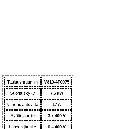
Taajuusmuunnin
V810-4T0075
Suorituskyky
7,5 kW
Nimellislähtövirta
17 A
Syöttöjännite
3 x 400 V
Lähdön jännite
0 – 400 V