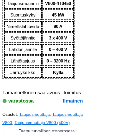
Taajuusmuunnin
V800-4T0450
Suorituskyky
45 kW
Nimellislähtövirta
90 A
Syöttöjännite
3 x 400 V
Lähdön jännite
0 – 400 V
Lähtötaajuus
0 – 3200 Hz
Jarruyksikkö
Kyllä
Tämänhetkinen saatavuus:
Toimitus:
varastossa
Ilmainen
Osastot:
Taajuusmuuttaja
,
Taajuusmuuttaja
V800
,
Taajuusmuuttaja V800 (400V)
Taattu turvallinen ostoprosessi