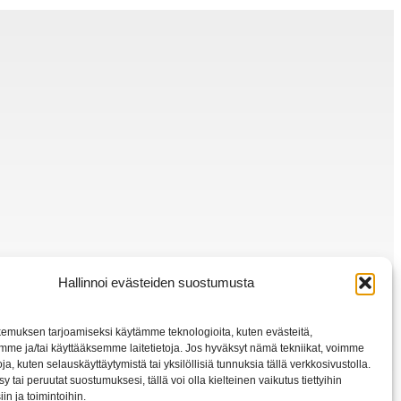
Hallinnoi evästeiden suostumusta
emuksen tarjoamiseksi käytämme teknologioita, kuten evästeitä,
mme ja/tai käyttääksemme laitetietoja. Jos hyväksyt nämä tekniikat, voimme
toja, kuten selauskäyttäytymistä tai yksilöllisiä tunnuksia tällä verkkosivustolla.
y tai peruutat suostumuksesi, tällä voi olla kielteinen vaikutus tiettyihin
in ja toimintoihin.