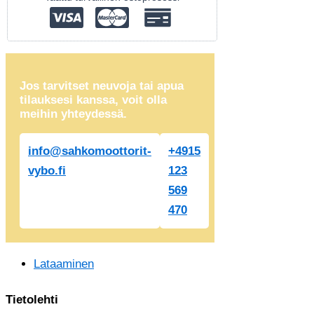
Jos tarvitset neuvoja tai apua
tilauksesi kanssa, voit olla
meihin yhteydessä.
info@sahkomoottorit-
+4915
vybo.fi
123
569
470
Lataaminen
Tietolehti