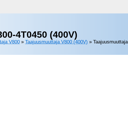
800-4T0450 (400V)
taja V800
»
Taajuusmuuttaja V800 (400V)
»
Taajuusmuuttaj