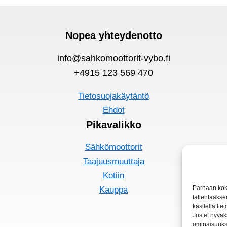
Nopea yhteydenotto
info@sahkomoottorit-vybo.fi
+4915 123 569 470
Tietosuojakäytäntö
Ehdot
Pikavalikko
Sähkömoottorit
Taajuusmuuttaja
Kotiin
Parhaan kok
Kauppa
tallentaakse
käsitellä tie
Jos et hyväks
ominaisuuksi