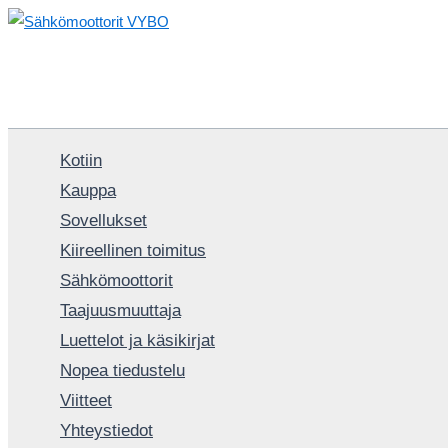
Siirry
sisältöön
Kotiin
Kauppa
Sovellukset
Kiireellinen toimitus
Sähkömoottorit
Taajuusmuuttaja
Luettelot ja käsikirjat
Nopea tiedustelu
Viitteet
Yhteystiedot