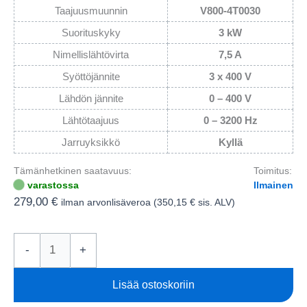
Taajuusmuunnin
V800-4T0030
Suorituskyky
3 kW
Nimellislähtövirta
7,5 A
Syöttöjännite
3 x 400 V
Lähdön jännite
0 – 400 V
Lähtötaajuus
0 – 3200 Hz
Jarruyksikkö
Kyllä
Tämänhetkinen saatavuus:
Toimitus:
varastossa
Ilmainen
279,00
€
ilman arvonlisäveroa (
350,15
€
sis. ALV)
Taajuusmuuttaja
-
+
3kW
V800-
Lisää ostoskoriin
4T0030