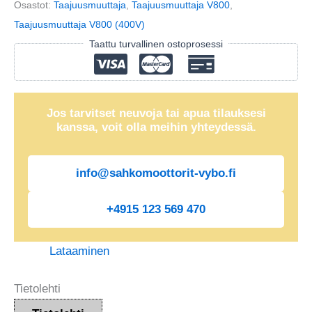
Osastot:
Taajuusmuuttaja
,
Taajuusmuuttaja V800
,
(400V)
Taajuusmuuttaja V800 (400V)
määrä
Taattu turvallinen ostoprosessi
Jos tarvitset neuvoja tai apua tilauksesi
kanssa, voit olla meihin yhteydessä.
info@sahkomoottorit-vybo.fi
+4915 123 569 470
Lataaminen
Tietolehti