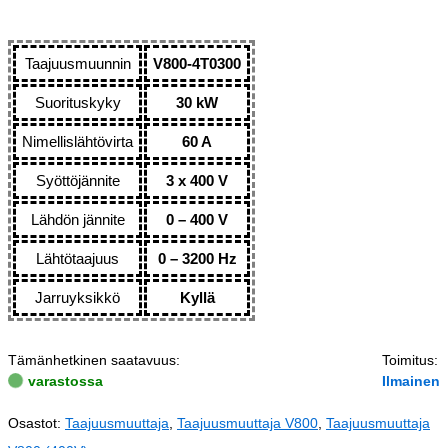
Taajuusmuunnin
V800-4T0300
Suorituskyky
30 kW
Nimellislähtövirta
60 A
Syöttöjännite
3 x 400 V
Lähdön jännite
0 – 400 V
Lähtötaajuus
0 – 3200 Hz
Jarruyksikkö
Kyllä
Tämänhetkinen saatavuus:
Toimitus:
varastossa
Ilmainen
Osastot:
Taajuusmuuttaja
,
Taajuusmuuttaja V800
,
Taajuusmuuttaja