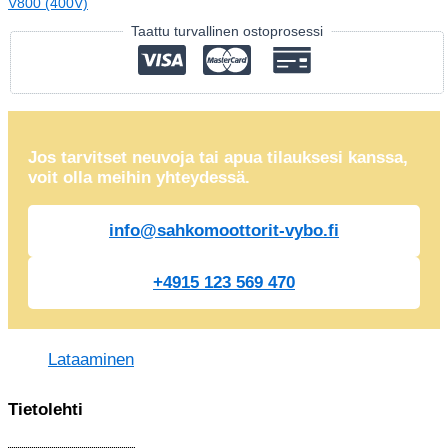
V800 (400V)
Taattu turvallinen ostoprosessi
Jos tarvitset neuvoja tai apua tilauksesi kanssa,
voit olla meihin yhteydessä.
info@sahkomoottorit-vybo.fi
+4915 123 569 470
Lataaminen
Tietolehti