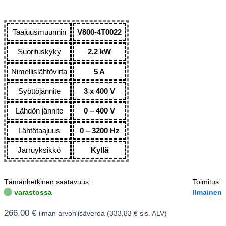
Taajuusmuunnin
V800-4T0022
Suorituskyky
2,2 kW
Nimellislähtövirta
5 A
Syöttöjännite
3 x 400 V
Lähdön jännite
0 – 400 V
Lähtötaajuus
0 – 3200 Hz
Jarruyksikkö
Kyllä
Tämänhetkinen saatavuus:
Toimitus:
varastossa
Ilmainen
266,00
€
ilman arvonlisäveroa (
333,83
€
sis. ALV)