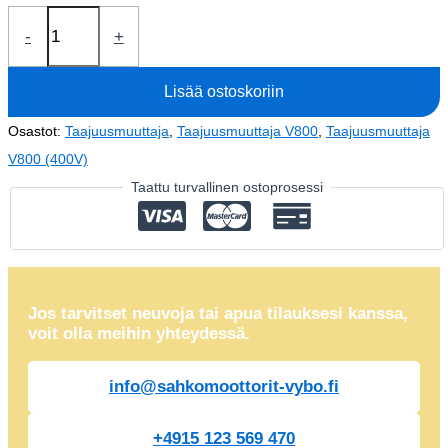
Taajuusmuuttaja
-
+
2,2kW
V800-
Lisää ostoskoriin
4T0022
(400V)
Osastot:
Taajuusmuuttaja
,
Taajuusmuuttaja V800
,
Taajuusmuuttaja
määrä
V800 (400V)
Taattu turvallinen ostoprosessi
Jos tarvitset neuvoja tai apua tilauksesi kanssa,
voit olla meihin yhteydessä.
info@sahkomoottorit-vybo.fi
+4915 123 569 470