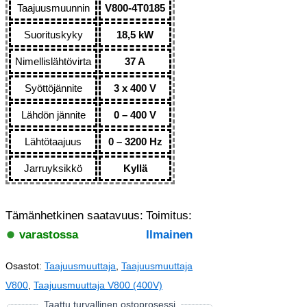
Taajuusmuunnin
V800-4T0185
Suorituskyky
18,5 kW
Nimellislähtövirta
37 A
Syöttöjännite
3 x 400 V
Lähdön jännite
0 – 400 V
Lähtötaajuus
0 – 3200 Hz
Jarruyksikkö
Kyllä
Tämänhetkinen saatavuus:
Toimitus:
varastossa
Ilmainen
Osastot:
Taajuusmuuttaja
,
Taajuusmuuttaja
V800
,
Taajuusmuuttaja V800 (400V)
Taattu turvallinen ostoprosessi