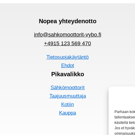
Nopea yhteydenotto
info@sahkomoottorit-vybo.fi
+4915 123 569 470
Tietosuojakäytäntö
Ehdot
Pikavalikko
Sähkömoottorit
Taajuusmuuttaja
Kotiin
Parhaan kok
Kauppa
tallentaakse
käsitellä tie
Jos et hyväks
ominaisuuksi