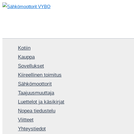
Siirry
sisältöön
Kotiin
Kauppa
Sovellukset
Kiireellinen toimitus
Sähkömoottorit
Taajuusmuuttaja
Luettelot ja käsikirjat
Nopea tiedustelu
Viitteet
Yhteystiedot