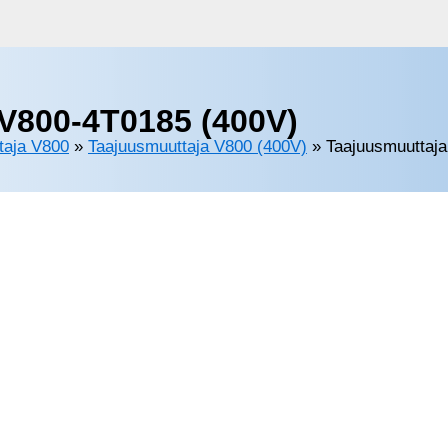
V800-4T0185 (400V)
taja V800
»
Taajuusmuuttaja V800 (400V)
»
Taajuusmuuttaj