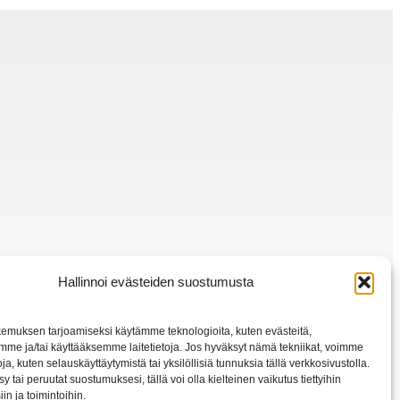
Hallinnoi evästeiden suostumusta
emuksen tarjoamiseksi käytämme teknologioita, kuten evästeitä,
mme ja/tai käyttääksemme laitetietoja. Jos hyväksyt nämä tekniikat, voimme
toja, kuten selauskäyttäytymistä tai yksilöllisiä tunnuksia tällä verkkosivustolla.
y tai peruutat suostumuksesi, tällä voi olla kielteinen vaikutus tiettyihin
in ja toimintoihin.