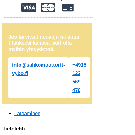
Jos tarvitset neuvoja tai apua
tilauksesi kanssa, voit olla
meihin yhteydessä.
info@sahkomoottorit-
+4915
vybo.fi
123
569
470
Lataaminen
Tietolehti