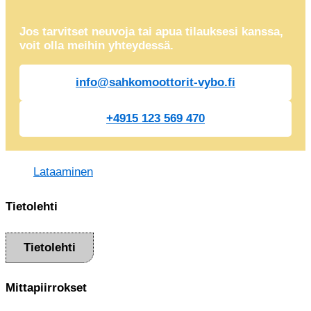
Jos tarvitset neuvoja tai apua tilauksesi kanssa,
voit olla meihin yhteydessä.
info@sahkomoottorit-vybo.fi
+4915 123 569 470
Lataaminen
Tietolehti
Tietolehti
Mittapiirrokset