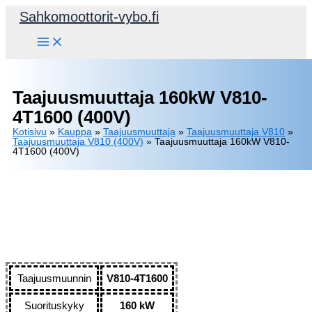
Siirry
Sahkomoottorit-vybo.fi
sisältöön
Taajuusmuuttaja 160kW V810-
4T1600 (400V)
Kotisivu
»
Kauppa
»
Taajuusmuuttaja
»
Taajuusmuuttaja V810
»
Taajuusmuuttaja V810 (400V)
»
Taajuusmuuttaja 160kW V810-
4T1600 (400V)
Taajuusmuunnin
V810-4T1600
Suorituskyky
160 kW