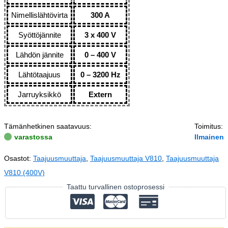
Nimellislähtövirta
300 A
Syöttöjännite
3 x 400 V
Lähdön jännite
0 – 400 V
Lähtötaajuus
0 – 3200 Hz
Jarruyksikkö
Extern
Tämänhetkinen saatavuus:
Toimitus:
varastossa
Ilmainen
Osastot:
Taajuusmuuttaja
,
Taajuusmuuttaja V810
,
Taajuusmuuttaja
V810 (400V)
Taattu turvallinen ostoprosessi