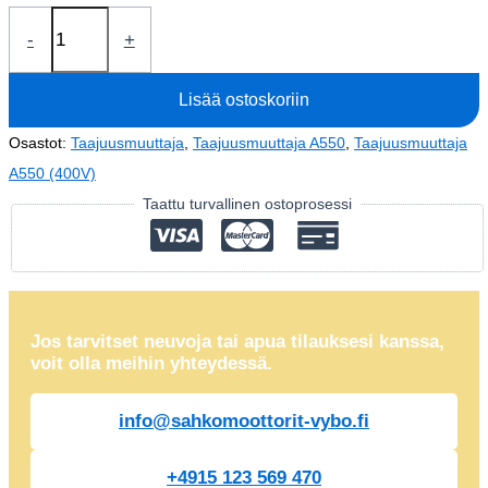
Taajuusmuuttaja
-
+
11kW
A550
Lisää ostoskoriin
Plus-
4T0110
Osastot:
Taajuusmuuttaja
,
Taajuusmuuttaja A550
,
Taajuusmuuttaja
(400V)
A550 (400V)
määrä
Taattu turvallinen ostoprosessi
Jos tarvitset neuvoja tai apua tilauksesi kanssa,
voit olla meihin yhteydessä.
info@sahkomoottorit-vybo.fi
+4915 123 569 470