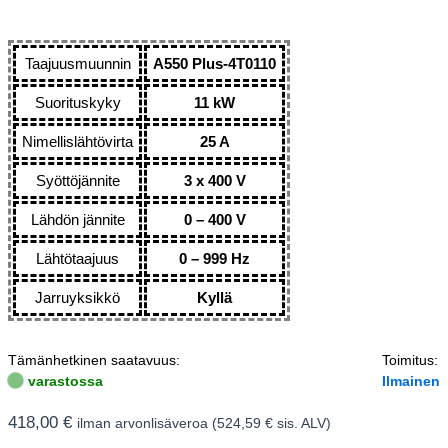
Taajuusmuunnin
A550 Plus-4T0110
Suorituskyky
11 kW
Nimellislähtövirta
25 A
Syöttöjännite
3 x 400 V
Lähdön jännite
0 – 400 V
Lähtötaajuus
0 – 999 Hz
Jarruyksikkö
Kyllä
Tämänhetkinen saatavuus:
Toimitus:
varastossa
Ilmainen
418,00
€
ilman arvonlisäveroa (
524,59
€
sis. ALV)