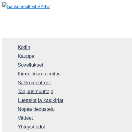
Siirry
sisältöön
Kotiin
Kauppa
Sovellukset
Kiireellinen toimitus
Sähkömoottorit
Taajuusmuuttaja
Luettelot ja käsikirjat
Nopea tiedustelu
Viitteet
Yhteystiedot