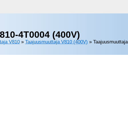
810-4T0004 (400V)
taja V810
»
Taajuusmuuttaja V810 (400V)
»
Taajuusmuuttaj