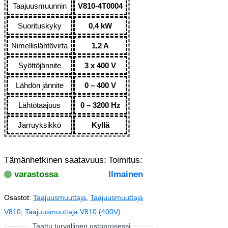
Taajuusmuunnin
V810-4T0004
Suorituskyky
0,4 kW
Nimellislähtövirta
1,2 A
Syöttöjännite
3 x 400 V
Lähdön jännite
0 – 400 V
Lähtötaajuus
0 – 3200 Hz
Jarruyksikkö
Kyllä
Tämänhetkinen saatavuus:
Toimitus:
varastossa
Ilmainen
Osastot:
Taajuusmuuttaja
,
Taajuusmuuttaja
V810
,
Taajuusmuuttaja V810 (400V)
Taattu turvallinen ostoprosessi