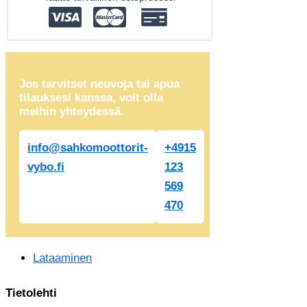
Jos tarvitset neuvoja tai apua
tilauksesi kanssa, voit olla
meihin yhteydessä.
info@sahkomoottorit-
+4915
vybo.fi
123
569
470
Lataaminen
Tietolehti