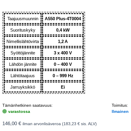
Taajuusmuunnin
A550 Plus-4T0004
Suorituskyky
0,4 kW
Nimellislähtövirta
1,2 A
Syöttöjännite
3 x 400 V
Lähdön jännite
0 – 400 V
Lähtötaajuus
0 – 999 Hz
Jarruyksikkö
Ei
Tämänhetkinen saatavuus:
Toimitus:
varastossa
Ilmainen
146,00
€
ilman arvonlisäveroa (
183,23
€
sis. ALV)