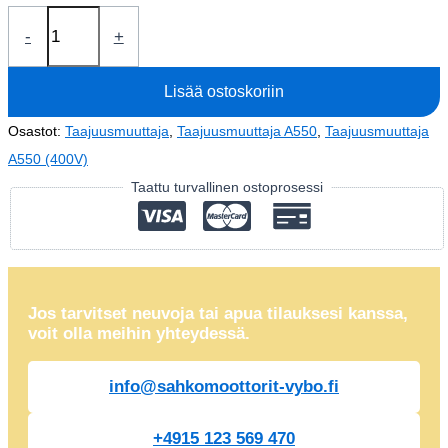
Taajuusmuuttaja
-
+
0,4kW
A550
Lisää ostoskoriin
Plus-
4T0004
Osastot:
Taajuusmuuttaja
,
Taajuusmuuttaja A550
,
Taajuusmuuttaja
(400V)
A550 (400V)
määrä
Taattu turvallinen ostoprosessi
Jos tarvitset neuvoja tai apua tilauksesi kanssa,
voit olla meihin yhteydessä.
info@sahkomoottorit-vybo.fi
+4915 123 569 470