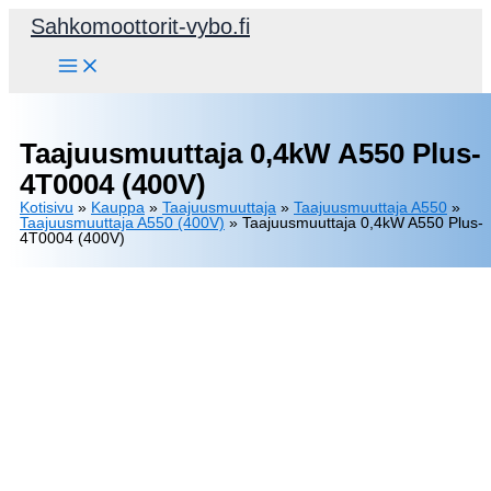
Siirry
Sahkomoottorit-vybo.fi
Plus-
sisältöön
4T0004
(400V)
määrä
Taajuusmuuttaja 0,4kW A550 Plus-
4T0004 (400V)
Kotisivu
»
Kauppa
»
Taajuusmuuttaja
»
Taajuusmuuttaja A550
»
Taajuusmuuttaja A550 (400V)
»
Taajuusmuuttaja 0,4kW A550 Plus-
4T0004 (400V)