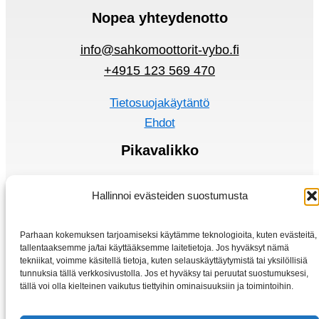
Nopea yhteydenotto
info@sahkomoottorit-vybo.fi
+4915 123 569 470
Tietosuojakäytäntö
Ehdot
Pikavalikko
Sähkömoottorit
Hallinnoi evästeiden suostumusta
Taajuusmuuttaja
Kotiin
Parhaan kokemuksen tarjoamiseksi käytämme teknologioita, kuten evästeitä,
Kauppa
tallentaaksemme ja/tai käyttääksemme laitetietoja. Jos hyväksyt nämä
tekniikat, voimme käsitellä tietoja, kuten selauskäyttäytymistä tai yksilöllisiä
tunnuksia tällä verkkosivustolla. Jos et hyväksy tai peruutat suostumuksesi,
tällä voi olla kielteinen vaikutus tiettyihin ominaisuuksiin ja toimintoihin.