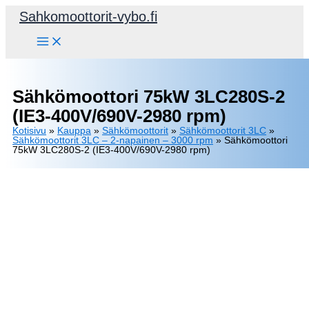
Siirry
Sahkomoottorit-vybo.fi
sisältöön
Sähkömoottori 75kW 3LC280S-2
(IE3-400V/690V-2980 rpm)
Kotisivu
»
Kauppa
»
Sähkömoottorit
»
Sähkömoottorit 3LC
»
Sähkömoottorit 3LC – 2-napainen – 3000 rpm
»
Sähkömoottori
75kW 3LC280S-2 (IE3-400V/690V-2980 rpm)