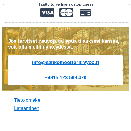
Taattu turvallinen ostoprosessi
Jos tarvitset neuvoja tai apua tilauksesi kanssa,
voit olla meihin yhteydessä.
info@sahkomoottorit-vybo.fi
+4915 123 569 470
Tietolomake
Lataaminen