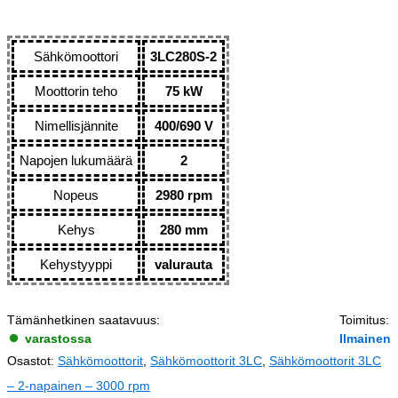
Sähkömoottori
3LC280S-2
Moottorin teho
75 kW
Nimellisjännite
400/690 V
Napojen lukumäärä
2
Nopeus
2980 rpm
Kehys
280 mm
Kehystyyppi
valurauta
Tämänhetkinen saatavuus:
Toimitus:
varastossa
Ilmainen
Osastot:
Sähkömoottorit
,
Sähkömoottorit 3LC
,
Sähkömoottorit 3LC
– 2-napainen – 3000 rpm