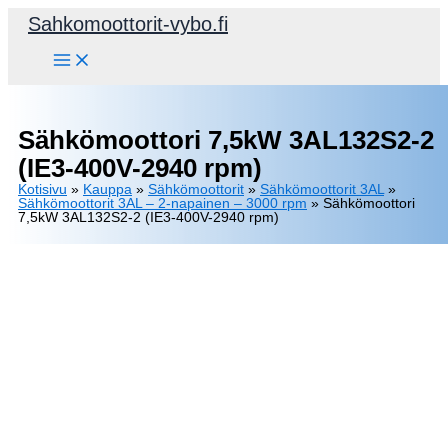
Siirry
Sahkomoottorit-vybo.fi
sisältöön
Sähkömoottori 7,5kW 3AL132S2-2
(IE3-400V-2940 rpm)
Kotisivu
»
Kauppa
»
Sähkömoottorit
»
Sähkömoottorit 3AL
»
Sähkömoottorit 3AL – 2-napainen – 3000 rpm
»
Sähkömoottori
7,5kW 3AL132S2-2 (IE3-400V-2940 rpm)