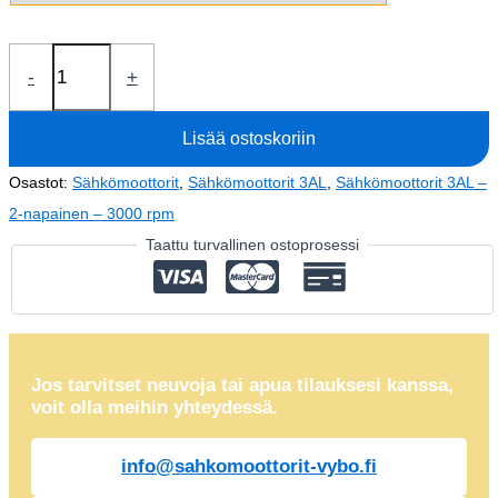
Sähkömoottori
-
+
7,5kW
3AL132S2-
Lisää ostoskoriin
2
(IE3-
Osastot:
Sähkömoottorit
,
Sähkömoottorit 3AL
,
Sähkömoottorit 3AL –
400V-
2-napainen – 3000 rpm
2940
Taattu turvallinen ostoprosessi
rpm)
määrä
Jos tarvitset neuvoja tai apua tilauksesi kanssa,
voit olla meihin yhteydessä.
info@sahkomoottorit-vybo.fi