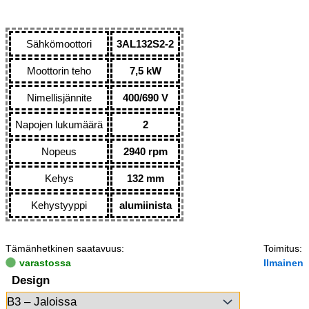
Sähkömoottori
3AL132S2-2
Moottorin teho
7,5 kW
Nimellisjännite
400/690 V
Napojen lukumäärä
2
Nopeus
2940 rpm
Kehys
132 mm
Kehystyyppi
alumiinista
Tämänhetkinen saatavuus:
Toimitus:
varastossa
Ilmainen
Design