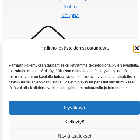
Kotiin
Kauppa
Hallinnoi evästeiden suostumusta
Parhaan kokemuksen tarjoamiseksi käytämme teknologioita, kuten evästeitä,
tallentaaksemme ja/tai käyttääksemme laitetietoja. Jos hyväksyt nämä
tekniikat, voimme käsitellä tietoja, kuten selauskäyttäytymistä tai yksilöllisiä
tunnuksia tällä verkkosivustolla. Jos et hyväksy tai peruutat suostumuksesi,
tällä voi olla kielteinen vaikutus tiettyihin ominaisuuksiin ja toimintoihin.
Hyväksyä
Kieltäytyä
Copyright © 2026 Sahkomoottorit-vybo.fi | VYBO Electric
Näytä asetukset