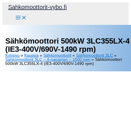
Siirry
Sahkomoottorit-vybo.fi
sisältöön
Sähkömoottori 500kW 3LC355LX-4
(IE3-400V/690V-1490 rpm)
Kotisivu
»
Kauppa
»
Sähkömoottorit
»
Sähkömoottorit 3LC
»
Sähkömoottorit 3LC – 4-napainen – 1500 rpm
»
Sähkömoottori
500kW 3LC355LX-4 (IE3-400V/690V-1490 rpm)