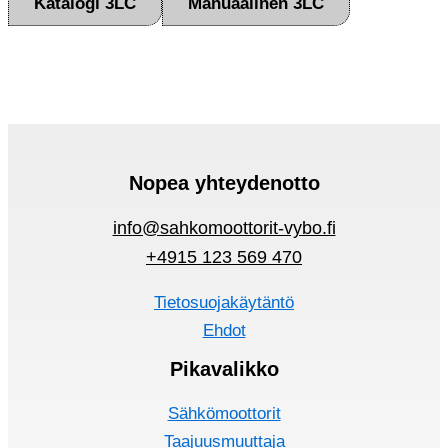
Katalogi 3LC
Manuaalinen 3LC
Nopea yhteydenotto
info@sahkomoottorit-vybo.fi
+4915 123 569 470
Tietosuojakäytäntö
Ehdot
Pikavalikko
Sähkömoottorit
Taajuusmuuttaja