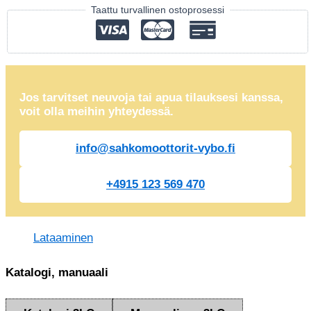
Taattu turvallinen ostoprosessi
Jos tarvitset neuvoja tai apua tilauksesi kanssa,
voit olla meihin yhteydessä.
info@sahkomoottorit-vybo.fi
+4915 123 569 470
Lataaminen
Katalogi, manuaali