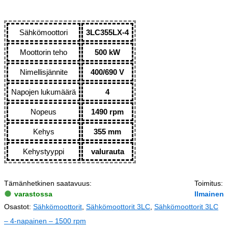
Sähkömoottori
3LC355LX-4
Moottorin teho
500 kW
Nimellisjännite
400/690 V
Napojen lukumäärä
4
Nopeus
1490 rpm
Kehys
355 mm
Kehystyyppi
valurauta
Tämänhetkinen saatavuus:
Toimitus:
varastossa
Ilmainen
Osastot:
Sähkömoottorit
,
Sähkömoottorit 3LC
,
Sähkömoottorit 3LC
– 4-napainen – 1500 rpm