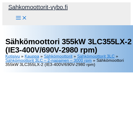
Siirry
Sahkomoottorit-vybo.fi
sisältöön
Sähkömoottori 355kW 3LC355LX-2
(IE3-400V/690V-2980 rpm)
Kotisivu
»
Kauppa
»
Sähkömoottorit
»
Sähkömoottorit 3LC
»
Sähkömoottorit 3LC – 2-napainen – 3000 rpm
»
Sähkömoottori
355kW 3LC355LX-2 (IE3-400V/690V-2980 rpm)