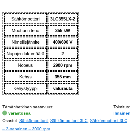
Sähkömoottori
3LC355LX-2
Moottorin teho
355 kW
Nimellisjännite
400/690 V
Napojen lukumäärä
2
Nopeus
2980 rpm
Kehys
355 mm
Kehystyyppi
valurauta
Tämänhetkinen saatavuus:
Toimitus:
varastossa
Ilmainen
Osastot:
Sähkömoottorit
,
Sähkömoottorit 3LC
,
Sähkömoottorit 3LC
– 2-napainen – 3000 rpm