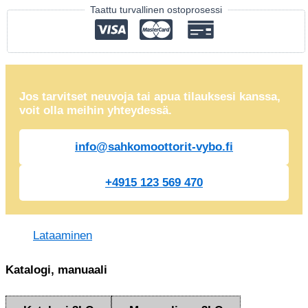
Taattu turvallinen ostoprosessi
Jos tarvitset neuvoja tai apua tilauksesi kanssa,
voit olla meihin yhteydessä.
info@sahkomoottorit-vybo.fi
+4915 123 569 470
Lataaminen
Katalogi, manuaali