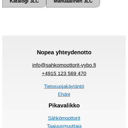
Katalogi 3LC
Manuaalinen 3LC
Nopea yhteydenotto
info@sahkomoottorit-vybo.fi
+4915 123 569 470
Tietosuojakäytäntö
Ehdot
Pikavalikko
Sähkömoottorit
Taajuusmuuttaja