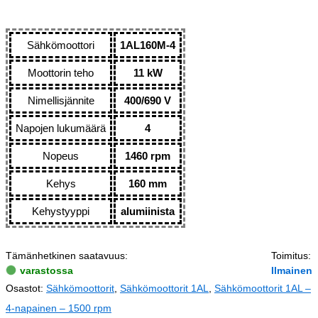
Sähkömoottori
1AL160M-4
Moottorin teho
11 kW
Nimellisjännite
400/690 V
Napojen lukumäärä
4
Nopeus
1460 rpm
Kehys
160 mm
Kehystyyppi
alumiinista
Tämänhetkinen saatavuus:
Toimitus:
varastossa
Ilmainen
Osastot:
Sähkömoottorit
,
Sähkömoottorit 1AL
,
Sähkömoottorit 1AL –
4-napainen – 1500 rpm