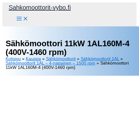
Siirry
Sahkomoottorit-vybo.fi
sisältöön
Sähkömoottori 11kW 1AL160M-4
(400V-1460 rpm)
Kotisivu
»
Kauppa
»
Sähkömoottorit
»
Sähkömoottorit 1AL
»
Sähkömoottorit 1AL – 4-napainen – 1500 rpm
»
Sähkömoottori
11kW 1AL160M-4 (400V-1460 rpm)