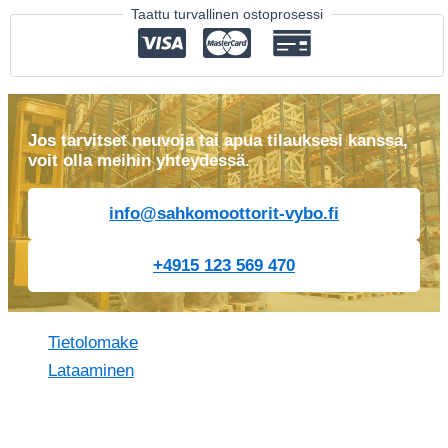
Taattu turvallinen ostoprosessi
Jos tarvitset neuvoja tai apua tilauksesi kanssa,
voit olla meihin yhteydessä.
info@sahkomoottorit-vybo.fi
+4915 123 569 470
Tietolomake
Lataaminen