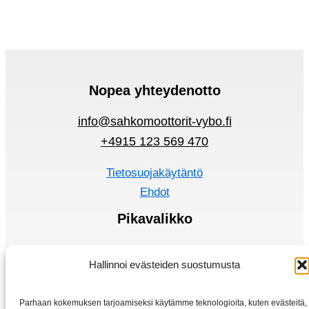
Nopea yhteydenotto
info@sahkomoottorit-vybo.fi
+4915 123 569 470
Tietosuojakäytäntö
Ehdot
Pikavalikko
Sähkömoottorit
Hallinnoi evästeiden suostumusta
Taajuusmuuttaja
Kotiin
Parhaan kokemuksen tarjoamiseksi käytämme teknologioita, kuten evästeitä,
Kauppa