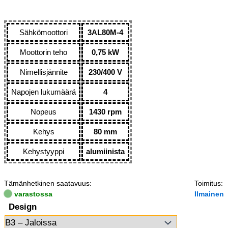
Sähkömoottori
3AL80M-4
Moottorin teho
0,75 kW
Nimellisjännite
230/400 V
Napojen lukumäärä
4
Nopeus
1430 rpm
Kehys
80 mm
Kehystyyppi
alumiinista
Tämänhetkinen saatavuus:
Toimitus:
varastossa
Ilmainen
Design