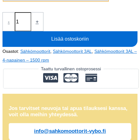
Sähkömoottori
-
+
0,75kW
3AL80M-
Lisää ostoskoriin
4
(IE3-
Osastot:
Sähkömoottorit
,
Sähkömoottorit 3AL
,
Sähkömoottorit 3AL –
400V-
4-napainen – 1500 rpm
1430
Taattu turvallinen ostoprosessi
rpm)
määrä
Jos tarvitset neuvoja tai apua tilauksesi kanssa,
voit olla meihin yhteydessä.
info@sahkomoottorit-vybo.fi