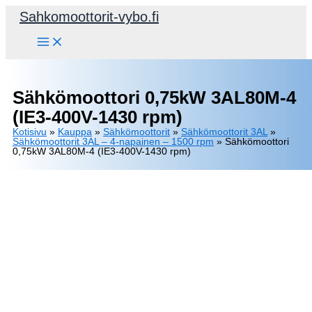
Siirry
Sahkomoottorit-vybo.fi
sisältöön
Sähkömoottori 0,75kW 3AL80M-4
(IE3-400V-1430 rpm)
Kotisivu
»
Kauppa
»
Sähkömoottorit
»
Sähkömoottorit 3AL
»
Sähkömoottorit 3AL – 4-napainen – 1500 rpm
»
Sähkömoottori
0,75kW 3AL80M-4 (IE3-400V-1430 rpm)