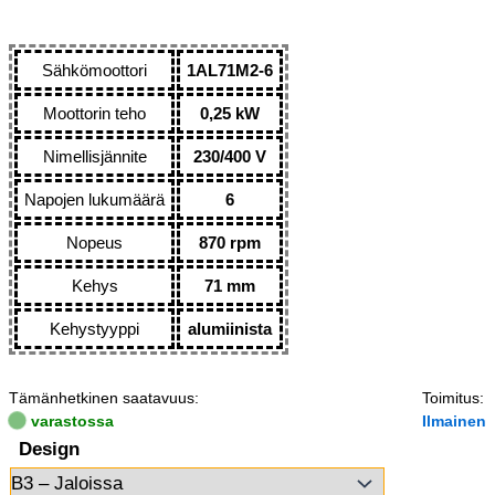
Sähkömoottori
1AL71M2-6
Moottorin teho
0,25 kW
Nimellisjännite
230/400 V
Napojen lukumäärä
6
Nopeus
870 rpm
Kehys
71 mm
Kehystyyppi
alumiinista
Tämänhetkinen saatavuus:
Toimitus:
varastossa
Ilmainen
Design