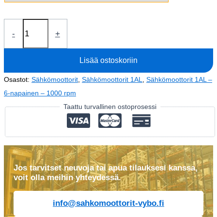
Sähkömoottori
-
+
0,25kW
1AL71M2-
Lisää ostoskoriin
6
(400V-
Osastot:
Sähkömoottorit
,
Sähkömoottorit 1AL
,
Sähkömoottorit 1AL –
870
6-napainen – 1000 rpm
rpm)
Taattu turvallinen ostoprosessi
määrä
Jos tarvitset neuvoja tai apua tilauksesi kanssa,
voit olla meihin yhteydessä.
info@sahkomoottorit-vybo.fi