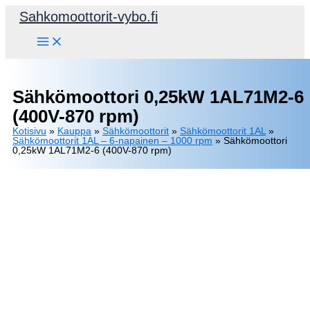
Siirry
Sahkomoottorit-vybo.fi
sisältöön
Sähkömoottori 0,25kW 1AL71M2-6
(400V-870 rpm)
Kotisivu
»
Kauppa
»
Sähkömoottorit
»
Sähkömoottorit 1AL
»
Sähkömoottorit 1AL – 6-napainen – 1000 rpm
»
Sähkömoottori
0,25kW 1AL71M2-6 (400V-870 rpm)