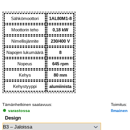
Sähkömoottori
1AL80M1-8
Moottorin teho
0,18 kW
Nimellisjännite
230/400 V
Napojen lukumäärä
8
Nopeus
645 rpm
Kehys
80 mm
Kehystyyppi
alumiinista
Tämänhetkinen saatavuus:
Toimitus:
varastossa
Ilmainen
Design