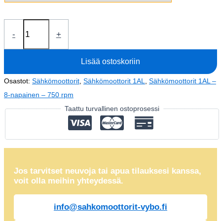
Sähkömoottori
-
+
0,18kW
1AL80M1-
Lisää ostoskoriin
8
(400V-
Osastot:
Sähkömoottorit
,
Sähkömoottorit 1AL
,
Sähkömoottorit 1AL –
645
8-napainen – 750 rpm
rpm)
Taattu turvallinen ostoprosessi
määrä
Jos tarvitset neuvoja tai apua tilauksesi kanssa,
voit olla meihin yhteydessä.
info@sahkomoottorit-vybo.fi