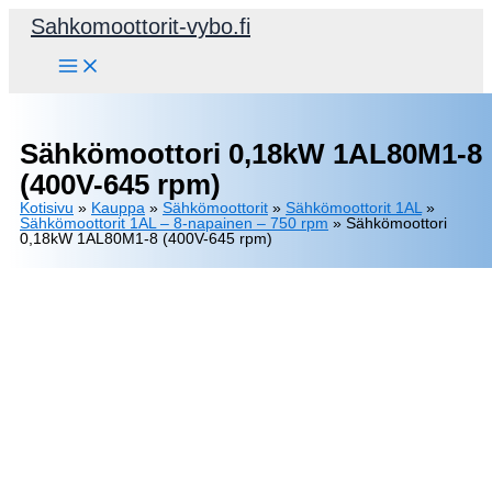
Siirry
Sahkomoottorit-vybo.fi
sisältöön
Sähkömoottori 0,18kW 1AL80M1-8
(400V-645 rpm)
Kotisivu
»
Kauppa
»
Sähkömoottorit
»
Sähkömoottorit 1AL
»
Sähkömoottorit 1AL – 8-napainen – 750 rpm
»
Sähkömoottori
0,18kW 1AL80M1-8 (400V-645 rpm)