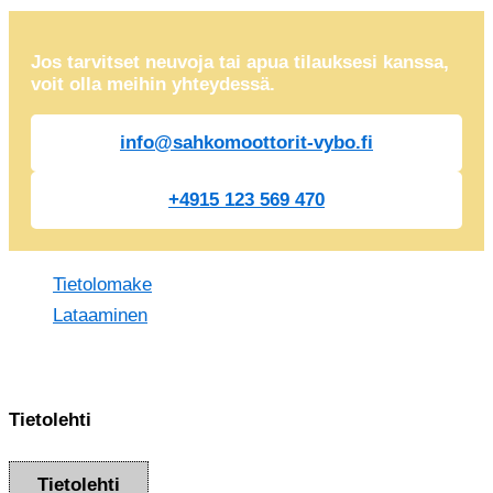
Jos tarvitset neuvoja tai apua tilauksesi kanssa,
voit olla meihin yhteydessä.
info@sahkomoottorit-vybo.fi
+4915 123 569 470
Tietolomake
Lataaminen
Tietolehti
Tietolehti