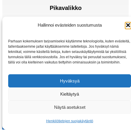
Pikavalikko
Sähkömoottorit
Hallinnoi evästeiden suostumusta
Taajuusmuuttaja
Kotiin
Parhaan kokemuksen tarjoamiseksi käytämme teknologioita, kuten evästeitä,
Kauppa
tallentaaksemme ja/tai käyttääksemme laitetietoja. Jos hyväksyt nämä
tekniikat, voimme käsitellä tietoja, kuten selauskäyttäytymistä tai yksilöllisiä
tunnuksia tällä verkkosivustolla. Jos et hyväksy tai peruutat suostumuksesi,
tällä voi olla kielteinen vaikutus tiettyihin ominaisuuksiin ja toimintoihin.
Hyväksyä
Kieltäytyä
Copyright © 2026 Sahkomoottorit-vybo.fi | VYBO Electric
Näytä asetukset
Henkilötietojen suojakäytäntö