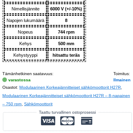
Nimellisjännite
6000 V (+/-10%)
Napojen lukumäärä
8
Nopeus
744 rpm
Kehys
500 mm
Kehystyyppi
hitsattu teräs
Tämänhetkinen saatavuus:
Toimitus:
varastossa
Ilmainen
Osastot:
Modulaarinen Korkeajännitteiset sähkömoottorit H27R
,
Modulaarinen Korkeajännitteiset sähkömoottorit H27R – 8-napainen
– 750 rpm
,
Sähkömoottorit
Taattu turvallinen ostoprosessi