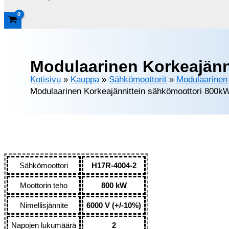
Modulaarinen Korkeajänn
Kotisivu
»
Kauppa
»
Sähkömoottorit
»
Modulaarinen 
Modulaarinen Korkeajännittein sähkömoottori 800
Sähkömoottori
H17R-4004-2
Moottorin teho
800 kW
Nimellisjännite
6000 V (+/-10%)
Napojen lukumäärä
2