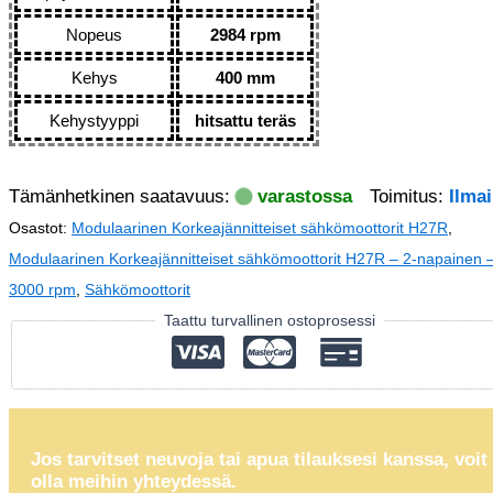
Nopeus
2984 rpm
Kehys
400 mm
Kehystyyppi
hitsattu teräs
Tämänhetkinen saatavuus:
varastossa
Toimitus:
Ilma
Osastot:
Modulaarinen Korkeajännitteiset sähkömoottorit H27R
,
Modulaarinen Korkeajännitteiset sähkömoottorit H27R – 2-napainen 
3000 rpm
,
Sähkömoottorit
Taattu turvallinen ostoprosessi
Jos tarvitset neuvoja tai apua tilauksesi kanssa, voit
olla meihin yhteydessä.