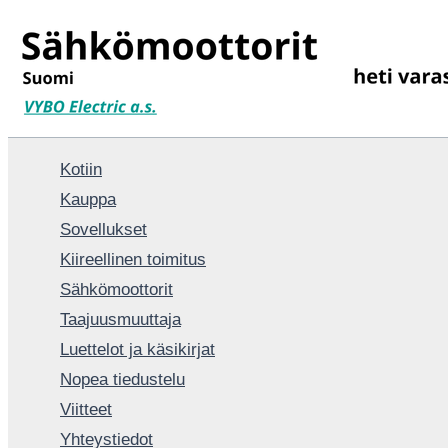
Siirry
sisältöön
Kotiin
Kauppa
Sovellukset
Kiireellinen toimitus
Sähkömoottorit
Taajuusmuuttaja
Luettelot ja käsikirjat
Nopea tiedustelu
Viitteet
Yhteystiedot