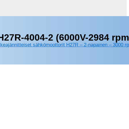
H27R-4004-2 (6000V-2984 rpm
keajännitteiset sähkömoottorit H27R – 2-napainen – 3000 r