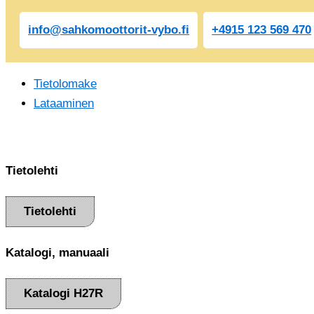
info@sahkomoottorit-vybo.fi
+4915 123 569 470
Tietolomake
Lataaminen
Tietolehti
Tietolehti
Katalogi, manuaali
Katalogi H27R