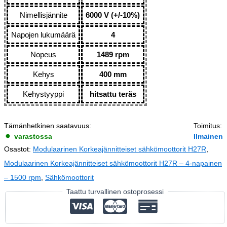
Nimellisjännite
6000 V (+/-10%)
Napojen lukumäärä
4
Nopeus
1489 rpm
Kehys
400 mm
Kehystyyppi
hitsattu teräs
Tämänhetkinen saatavuus:
Toimitus:
varastossa
Ilmainen
Osastot:
Modulaarinen Korkeajännitteiset sähkömoottorit H27R
,
Modulaarinen Korkeajännitteiset sähkömoottorit H27R – 4-napainen
– 1500 rpm
,
Sähkömoottorit
Taattu turvallinen ostoprosessi