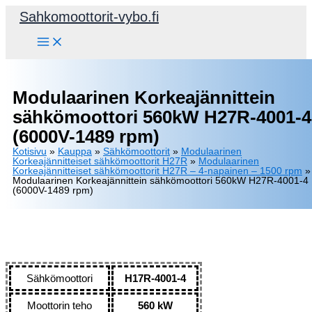
Siirry
Sahkomoottorit-vybo.fi
sisältöön
Modulaarinen Korkeajännittein
sähkömoottori 560kW H27R-4001-4
(6000V-1489 rpm)
Kotisivu
»
Kauppa
»
Sähkömoottorit
»
Modulaarinen
Korkeajännitteiset sähkömoottorit H27R
»
Modulaarinen
Korkeajännitteiset sähkömoottorit H27R – 4-napainen – 1500 rpm
»
Modulaarinen Korkeajännittein sähkömoottori 560kW H27R-4001-4
(6000V-1489 rpm)
Sähkömoottori
H17R-4001-4
Moottorin teho
560 kW