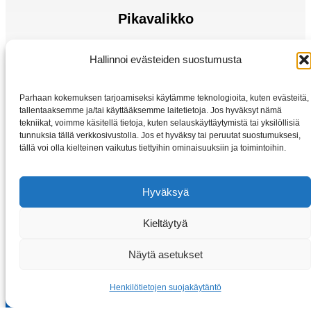
Pikavalikko
Sähkömoottorit
Hallinnoi evästeiden suostumusta
Taajuusmuuttaja
Kotiin
Parhaan kokemuksen tarjoamiseksi käytämme teknologioita, kuten evästeitä,
Kauppa
tallentaaksemme ja/tai käyttääksemme laitetietoja. Jos hyväksyt nämä
tekniikat, voimme käsitellä tietoja, kuten selauskäyttäytymistä tai yksilöllisiä
tunnuksia tällä verkkosivustolla. Jos et hyväksy tai peruutat suostumuksesi,
tällä voi olla kielteinen vaikutus tiettyihin ominaisuuksiin ja toimintoihin.
Hyväksyä
Kieltäytyä
Copyright © 2026 Sahkomoottorit-vybo.fi | VYBO Electric
Näytä asetukset
Henkilötietojen suojakäytäntö