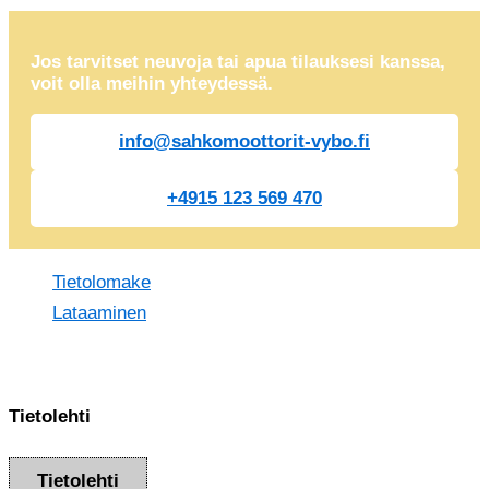
Jos tarvitset neuvoja tai apua tilauksesi kanssa,
voit olla meihin yhteydessä.
info@sahkomoottorit-vybo.fi
+4915 123 569 470
Tietolomake
Lataaminen
Tietolehti
Tietolehti