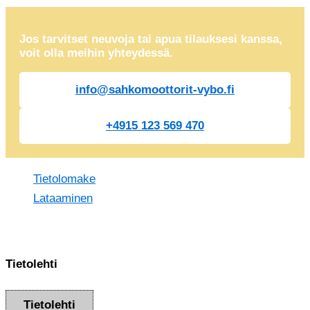
Jos tarvitset neuvoja tai apua tilauksesi kanssa,
voit olla meihin yhteydessä.
info@sahkomoottorit-vybo.fi
+4915 123 569 470
Tietolomake
Lataaminen
Tietolehti
Tietolehti