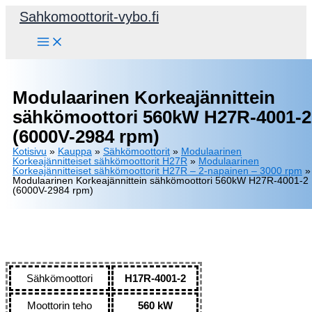
Siirry
Sahkomoottorit-vybo.fi
sisältöön
Modulaarinen Korkeajännittein
sähkömoottori 560kW H27R-4001-2
(6000V-2984 rpm)
Kotisivu
»
Kauppa
»
Sähkömoottorit
»
Modulaarinen
Korkeajännitteiset sähkömoottorit H27R
»
Modulaarinen
Korkeajännitteiset sähkömoottorit H27R – 2-napainen – 3000 rpm
»
Modulaarinen Korkeajännittein sähkömoottori 560kW H27R-4001-2
(6000V-2984 rpm)
Sähkömoottori
H17R-4001-2
Moottorin teho
560 kW