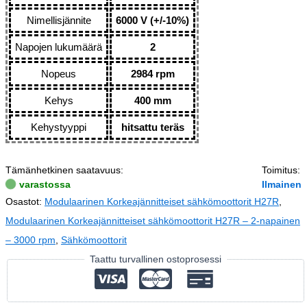
Nimellisjännite
6000 V (+/-10%)
Napojen lukumäärä
2
Nopeus
2984 rpm
Kehys
400 mm
Kehystyyppi
hitsattu teräs
Tämänhetkinen saatavuus:
Toimitus:
varastossa
Ilmainen
Osastot:
Modulaarinen Korkeajännitteiset sähkömoottorit H27R
,
Modulaarinen Korkeajännitteiset sähkömoottorit H27R – 2-napainen
– 3000 rpm
,
Sähkömoottorit
Taattu turvallinen ostoprosessi