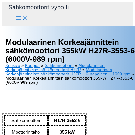
Siirry
Sahkomoottorit-vybo.fi
sisältöön
Modulaarinen Korkeajännittein
sähkömoottori 355kW H27R-3553-6
(6000V-989 rpm)
Kotisivu
»
Kauppa
»
Sähkömoottorit
»
Modulaarinen
Korkeajännitteiset sähkömoottorit H27R
»
Modulaarinen
Korkeajännitteiset sähkömoottorit H27R – 6-napainen – 1000 rpm
»
Modulaarinen Korkeajännittein sähkömoottori 355kW H27R-3553-6
(6000V-989 rpm)
Sähkömoottori
H17R-3553-6
Moottorin teho
355 kW