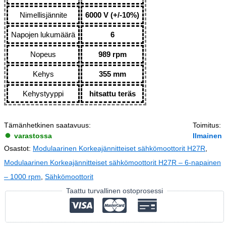
Nimellisjännite
6000 V (+/-10%)
Napojen lukumäärä
6
Nopeus
989 rpm
Kehys
355 mm
Kehystyyppi
hitsattu teräs
Tämänhetkinen saatavuus:
Toimitus:
varastossa
Ilmainen
Osastot:
Modulaarinen Korkeajännitteiset sähkömoottorit H27R
,
Modulaarinen Korkeajännitteiset sähkömoottorit H27R – 6-napainen
– 1000 rpm
,
Sähkömoottorit
Taattu turvallinen ostoprosessi