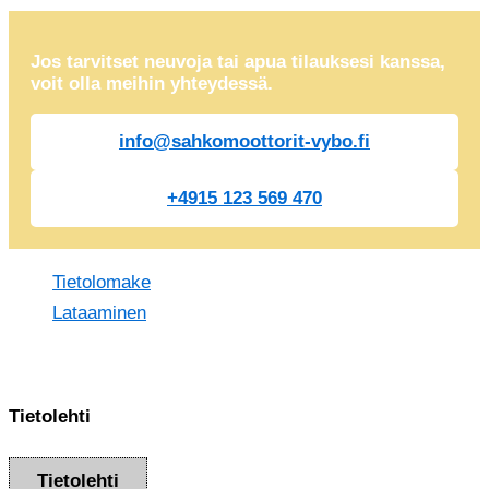
Jos tarvitset neuvoja tai apua tilauksesi kanssa,
voit olla meihin yhteydessä.
info@sahkomoottorit-vybo.fi
+4915 123 569 470
Tietolomake
Lataaminen
Tietolehti
Tietolehti