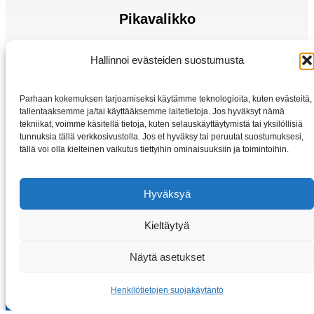
Pikavalikko
Sähkömoottorit
Hallinnoi evästeiden suostumusta
Taajuusmuuttaja
Kotiin
Parhaan kokemuksen tarjoamiseksi käytämme teknologioita, kuten evästeitä,
Kauppa
tallentaaksemme ja/tai käyttääksemme laitetietoja. Jos hyväksyt nämä
tekniikat, voimme käsitellä tietoja, kuten selauskäyttäytymistä tai yksilöllisiä
tunnuksia tällä verkkosivustolla. Jos et hyväksy tai peruutat suostumuksesi,
tällä voi olla kielteinen vaikutus tiettyihin ominaisuuksiin ja toimintoihin.
Hyväksyä
Kieltäytyä
Copyright © 2026 Sahkomoottorit-vybo.fi | VYBO Electric
Näytä asetukset
Henkilötietojen suojakäytäntö