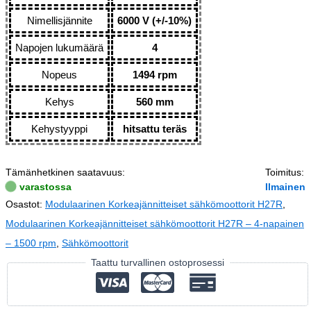
Nimellisjännite
6000 V (+/-10%)
Napojen lukumäärä
4
Nopeus
1494 rpm
Kehys
560 mm
Kehystyyppi
hitsattu teräs
Tämänhetkinen saatavuus:
Toimitus:
varastossa
Ilmainen
Osastot:
Modulaarinen Korkeajännitteiset sähkömoottorit H27R
,
Modulaarinen Korkeajännitteiset sähkömoottorit H27R – 4-napainen
– 1500 rpm
,
Sähkömoottorit
Taattu turvallinen ostoprosessi