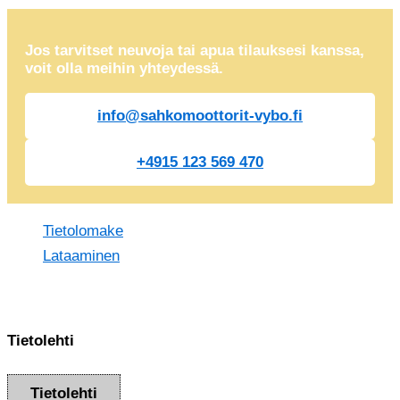
Jos tarvitset neuvoja tai apua tilauksesi kanssa,
voit olla meihin yhteydessä.
info@sahkomoottorit-vybo.fi
+4915 123 569 470
Tietolomake
Lataaminen
Tietolehti
Tietolehti