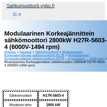
Siirry
Sahkomoottorit-vybo.fi
sisältöön
Modulaarinen Korkeajännittein
sähkömoottori 2800kW H27R-5603-
4 (6000V-1494 rpm)
Kotisivu
»
Kauppa
»
Sähkömoottorit
»
Modulaarinen
Korkeajännitteiset sähkömoottorit H27R
»
Modulaarinen
Korkeajännitteiset sähkömoottorit H27R – 4-napainen – 1500 rpm
»
Modulaarinen Korkeajännittein sähkömoottori 2800kW H27R-5603-
4 (6000V-1494 rpm)
Sähkömoottori
H17R-5603-4
Moottorin teho
2800 kW