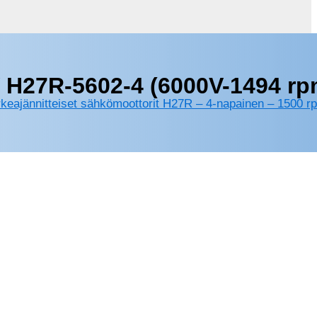
 H27R-5602-4 (6000V-1494 rp
keajännitteiset sähkömoottorit H27R – 4-napainen – 1500 r