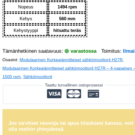
Nopeus
1494 rpm
Kehys
560 mm
Kehystyyppi
hitsattu teräs
Tämänhetkinen saatavuus:
varastossa
Toimitus:
Ilma
Osastot:
Modulaarinen Korkeajännitteiset sähkömoottorit H27R
,
Modulaarinen Korkeajännitteiset sähkömoottorit H27R – 4-napainen 
1500 rpm
,
Sähkömoottorit
Taattu turvallinen ostoprosessi
Jos tarvitset neuvoja tai apua tilauksesi kanssa, voit
olla meihin yhteydessä.