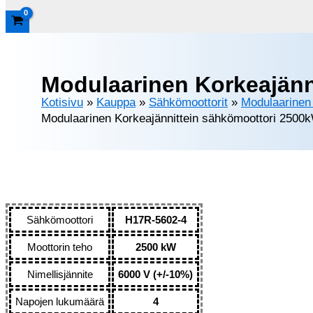
Modulaarinen Korkeajänn
Kotisivu
»
Kauppa
»
Sähkömoottorit
»
Modulaarinen 
Modulaarinen Korkeajännittein sähkömoottori 250
Sähkömoottori
H17R-5602-4
Moottorin teho
2500 kW
Nimellisjännite
6000 V (+/-10%)
Napojen lukumäärä
4