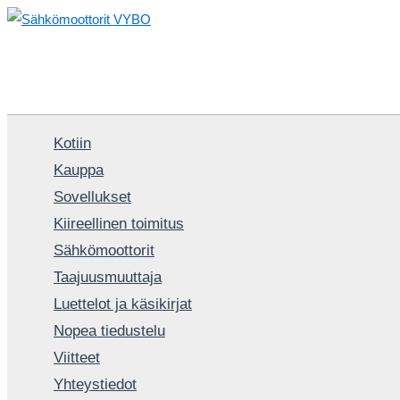
Siirry
sisältöön
Kotiin
Kauppa
Sovellukset
Kiireellinen toimitus
Sähkömoottorit
Taajuusmuuttaja
Luettelot ja käsikirjat
Nopea tiedustelu
Viitteet
Yhteystiedot