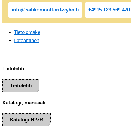
info@sahkomoottorit-vybo.fi
+4915 123 569 470
Tietolomake
Lataaminen
Tietolehti
Tietolehti
Katalogi, manuaali
Katalogi H27R