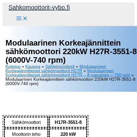
Siirry
Sahkomoottorit-vybo.fi
sisältöön
Modulaarinen Korkeajännittein
sähkömoottori 220kW H27R-3551-8
(6000V-740 rpm)
Kotisivu
»
Kauppa
»
Sähkömoottorit
»
Modulaarinen
Korkeajännitteiset sähkömoottorit H27R
»
Modulaarinen
Korkeajännitteiset sähkömoottorit H27R – 8-napainen – 750 rpm
»
Modulaarinen Korkeajännittein sähkömoottori 220kW H27R-3551-8
(6000V-740 rpm)
Sähkömoottori
H17R-3551-8
Moottorin teho
220 kW