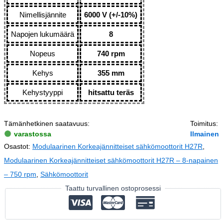
Nimellisjännite
6000 V (+/-10%)
Napojen lukumäärä
8
Nopeus
740 rpm
Kehys
355 mm
Kehystyyppi
hitsattu teräs
Tämänhetkinen saatavuus:
Toimitus:
varastossa
Ilmainen
Osastot:
Modulaarinen Korkeajännitteiset sähkömoottorit H27R
,
Modulaarinen Korkeajännitteiset sähkömoottorit H27R – 8-napainen
– 750 rpm
,
Sähkömoottorit
Taattu turvallinen ostoprosessi