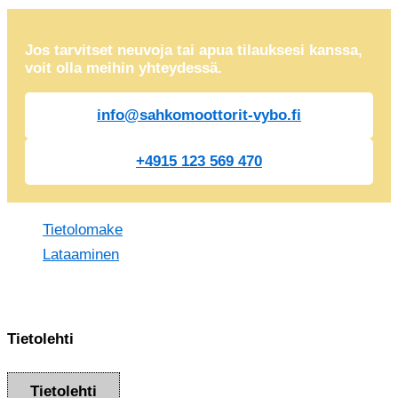
Jos tarvitset neuvoja tai apua tilauksesi kanssa,
voit olla meihin yhteydessä.
info@sahkomoottorit-vybo.fi
+4915 123 569 470
Tietolomake
Lataaminen
Tietolehti
Tietolehti