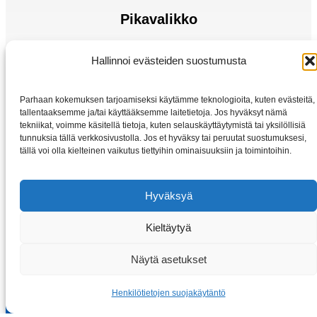
Pikavalikko
Sähkömoottorit
Hallinnoi evästeiden suostumusta
Taajuusmuuttaja
Kotiin
Parhaan kokemuksen tarjoamiseksi käytämme teknologioita, kuten evästeitä,
Kauppa
tallentaaksemme ja/tai käyttääksemme laitetietoja. Jos hyväksyt nämä
tekniikat, voimme käsitellä tietoja, kuten selauskäyttäytymistä tai yksilöllisiä
tunnuksia tällä verkkosivustolla. Jos et hyväksy tai peruutat suostumuksesi,
tällä voi olla kielteinen vaikutus tiettyihin ominaisuuksiin ja toimintoihin.
Hyväksyä
Kieltäytyä
Copyright © 2026 Sahkomoottorit-vybo.fi | VYBO Electric
Näytä asetukset
Henkilötietojen suojakäytäntö