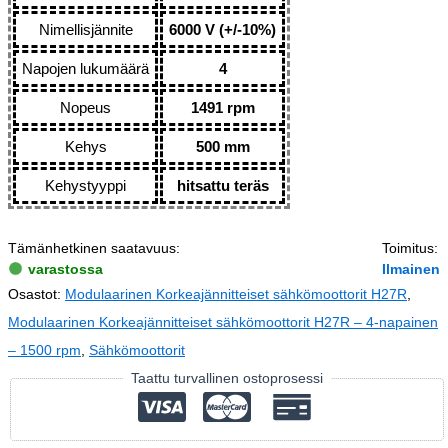
Nimellisjännite
6000 V (+/-10%)
Napojen lukumäärä
4
Nopeus
1491 rpm
Kehys
500 mm
Kehystyyppi
hitsattu teräs
Tämänhetkinen saatavuus:
Toimitus:
varastossa
Ilmainen
Osastot:
Modulaarinen Korkeajännitteiset sähkömoottorit H27R
,
Modulaarinen Korkeajännitteiset sähkömoottorit H27R – 4-napainen
– 1500 rpm
,
Sähkömoottorit
Taattu turvallinen ostoprosessi