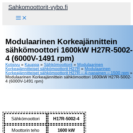
Siirry
Sahkomoottorit-vybo.fi
sisältöön
Modulaarinen Korkeajännittein
sähkömoottori 1600kW H27R-5002-
4 (6000V-1491 rpm)
Kotisivu
»
Kauppa
»
Sähkömoottorit
»
Modulaarinen
Korkeajännitteiset sähkömoottorit H27R
»
Modulaarinen
Korkeajännitteiset sähkömoottorit H27R – 4-napainen – 1500 rpm
»
Modulaarinen Korkeajännittein sähkömoottori 1600kW H27R-5002-
4 (6000V-1491 rpm)
Sähkömoottori
H17R-5002-4
Moottorin teho
1600 kW