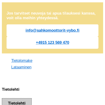
Jos tarvitset neuvoja tai apua tilauksesi kanssa,
voit olla meihin yhteydessä.
info@sahkomoottorit-vybo.fi
+4915 123 569 470
Tietolomake
Lataaminen
Tietolehti
Tietolehti