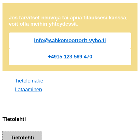
Jos tarvitset neuvoja tai apua tilauksesi kanssa,
voit olla meihin yhteydessä.
info@sahkomoottorit-vybo.fi
+4915 123 569 470
Tietolomake
Lataaminen
Tietolehti
Tietolehti