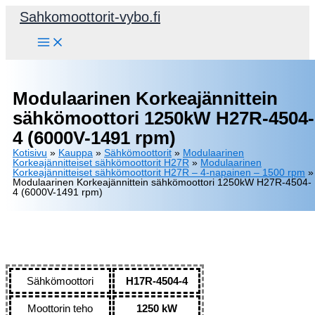
Siirry
Sahkomoottorit-vybo.fi
sisältöön
Modulaarinen Korkeajännittein
sähkömoottori 1250kW H27R-4504-
4 (6000V-1491 rpm)
Kotisivu
»
Kauppa
»
Sähkömoottorit
»
Modulaarinen
Korkeajännitteiset sähkömoottorit H27R
»
Modulaarinen
Korkeajännitteiset sähkömoottorit H27R – 4-napainen – 1500 rpm
»
Modulaarinen Korkeajännittein sähkömoottori 1250kW H27R-4504-
4 (6000V-1491 rpm)
Sähkömoottori
H17R-4504-4
Moottorin teho
1250 kW