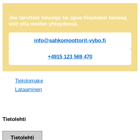
Jos tarvitset neuvoja tai apua tilauksesi kanssa,
voit olla meihin yhteydessä.
info@sahkomoottorit-vybo.fi
+4915 123 569 470
Tietolomake
Lataaminen
Tietolehti
Tietolehti