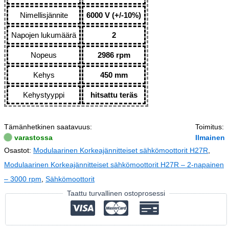
Nimellisjännite
6000 V (+/-10%)
Napojen lukumäärä
2
Nopeus
2986 rpm
Kehys
450 mm
Kehystyyppi
hitsattu teräs
Tämänhetkinen saatavuus:
Toimitus:
varastossa
Ilmainen
Osastot:
Modulaarinen Korkeajännitteiset sähkömoottorit H27R
,
Modulaarinen Korkeajännitteiset sähkömoottorit H27R – 2-napainen
– 3000 rpm
,
Sähkömoottorit
Taattu turvallinen ostoprosessi