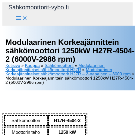
Siirry
Sahkomoottorit-vybo.fi
sisältöön
Modulaarinen Korkeajännittein
sähkömoottori 1250kW H27R-4504-
2 (6000V-2986 rpm)
Kotisivu
»
Kauppa
»
Sähkömoottorit
»
Modulaarinen
Korkeajännitteiset sähkömoottorit H27R
»
Modulaarinen
Korkeajännitteiset sähkömoottorit H27R – 2-napainen – 3000 rpm
»
Modulaarinen Korkeajännittein sähkömoottori 1250kW H27R-4504-
2 (6000V-2986 rpm)
Sähkömoottori
H17R-4504-2
Moottorin teho
1250 kW