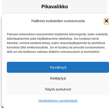
Pikavalikko
Sähkömoottorit
Hallinnoi evästeiden suostumusta
Taajuusmuuttaja
Kotiin
Parhaan kokemuksen tarjoamiseksi käytämme teknologioita, kuten evästeitä,
Kauppa
tallentaaksemme ja/tai käyttääksemme laitetietoja. Jos hyväksyt nämä
tekniikat, voimme käsitellä tietoja, kuten selauskäyttäytymistä tai yksilöllisiä
tunnuksia tällä verkkosivustolla. Jos et hyväksy tai peruutat suostumuksesi,
tällä voi olla kielteinen vaikutus tiettyihin ominaisuuksiin ja toimintoihin.
Hyväksyä
Kieltäytyä
Copyright © 2026 Sahkomoottorit-vybo.fi | VYBO Electric
Näytä asetukset
Henkilötietojen suojakäytäntö