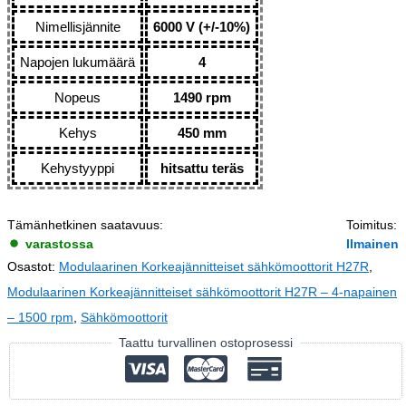
Nimellisjännite
6000 V (+/-10%)
Napojen lukumäärä
4
Nopeus
1490 rpm
Kehys
450 mm
Kehystyyppi
hitsattu teräs
Tämänhetkinen saatavuus:
Toimitus:
varastossa
Ilmainen
Osastot:
Modulaarinen Korkeajännitteiset sähkömoottorit H27R
,
Modulaarinen Korkeajännitteiset sähkömoottorit H27R – 4-napainen
– 1500 rpm
,
Sähkömoottorit
Taattu turvallinen ostoprosessi