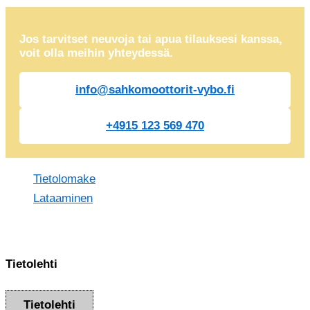
Jos tarvitset neuvoja tai apua tilauksesi kanssa,
voit olla meihin yhteydessä.
info@sahkomoottorit-vybo.fi
+4915 123 569 470
Tietolomake
Lataaminen
Tietolehti
Tietolehti