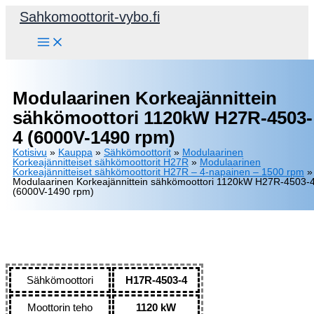
Siirry
Sahkomoottorit-vybo.fi
sisältöön
Modulaarinen Korkeajännittein
sähkömoottori 1120kW H27R-4503-
4 (6000V-1490 rpm)
Kotisivu
»
Kauppa
»
Sähkömoottorit
»
Modulaarinen
Korkeajännitteiset sähkömoottorit H27R
»
Modulaarinen
Korkeajännitteiset sähkömoottorit H27R – 4-napainen – 1500 rpm
»
Modulaarinen Korkeajännittein sähkömoottori 1120kW H27R-4503-
(6000V-1490 rpm)
Sähkömoottori
H17R-4503-4
Moottorin teho
1120 kW