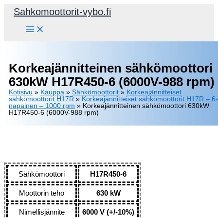
Siirry
Sahkomoottorit-vybo.fi
sisältöön
Korkeajännitteinen sähkömoottori
630kW H17R450-6 (6000V-988 rpm)
Kotisivu
»
Kauppa
»
Sähkömoottorit
»
Korkeajännitteiset
sähkömoottorit H17R
»
Korkeajännitteiset sähkömoottorit H17R – 6-
napainen – 1000 rpm
»
Korkeajännitteinen sähkömoottori 630kW
H17R450-6 (6000V-988 rpm)
Sähkömoottori
H17R450-6
Moottorin teho
630 kW
Nimellisjännite
6000 V (+/-10%)