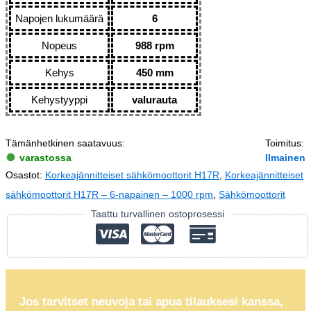
Napojen lukumäärä
6
Nopeus
988 rpm
Kehys
450 mm
Kehystyyppi
valurauta
Tämänhetkinen saatavuus:
Toimitus:
varastossa
Ilmainen
Osastot:
Korkeajännitteiset sähkömoottorit H17R
,
Korkeajännitteiset
sähkömoottorit H17R – 6-napainen – 1000 rpm
,
Sähkömoottorit
Taattu turvallinen ostoprosessi
Jos tarvitset neuvoja tai apua tilauksesi kanssa,