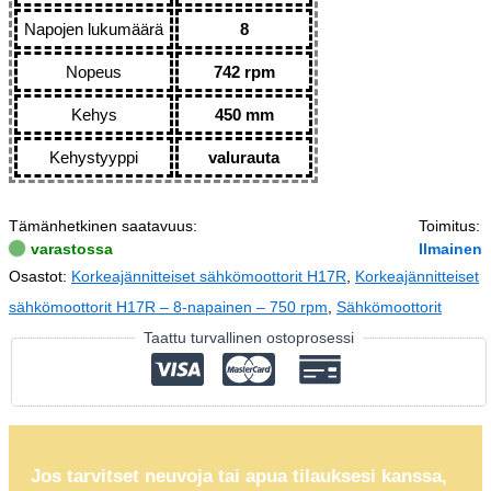
Napojen lukumäärä
8
Nopeus
742 rpm
Kehys
450 mm
Kehystyyppi
valurauta
Tämänhetkinen saatavuus:
Toimitus:
varastossa
Ilmainen
Osastot:
Korkeajännitteiset sähkömoottorit H17R
,
Korkeajännitteiset
sähkömoottorit H17R – 8-napainen – 750 rpm
,
Sähkömoottorit
Taattu turvallinen ostoprosessi
Jos tarvitset neuvoja tai apua tilauksesi kanssa,