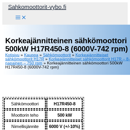
Siirry
Sahkomoottorit-vybo.fi
sisältöön
Korkeajännitteinen sähkömoottori
500kW H17R450-8 (6000V-742 rpm)
Kotisivu
»
Kauppa
»
Sähkömoottorit
»
Korkeajännitteiset
sähkömoottorit H17R
»
Korkeajännitteiset sähkömoottorit H17R – 8-
napainen – 750 rpm
»
Korkeajännitteinen sähkömoottori 500kW
H17R450-8 (6000V-742 rpm)
Sähkömoottori
H17R450-8
Moottorin teho
500 kW
Nimellisjännite
6000 V (+/-10%)