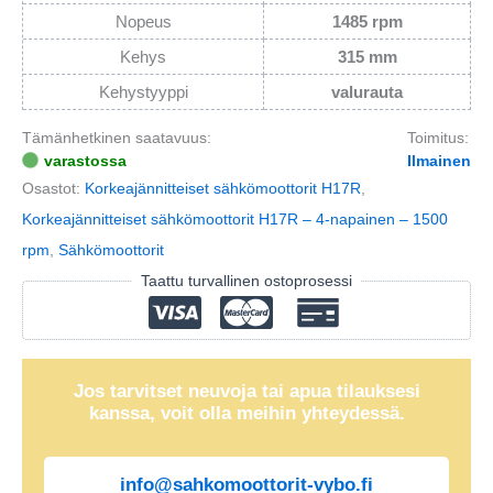
Nopeus
1485 rpm
Kehys
315 mm
Kehystyyppi
valurauta
Tämänhetkinen saatavuus:
Toimitus:
varastossa
Ilmainen
Osastot:
Korkeajännitteiset sähkömoottorit H17R
,
Korkeajännitteiset sähkömoottorit H17R – 4-napainen – 1500
rpm
,
Sähkömoottorit
Taattu turvallinen ostoprosessi
Jos tarvitset neuvoja tai apua tilauksesi
kanssa, voit olla meihin yhteydessä.
info@sahkomoottorit-vybo.fi