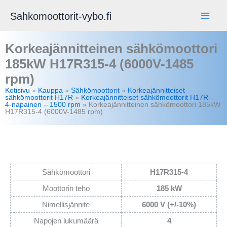
Siirry
Sahkomoottorit-vybo.fi
sisältöön
Korkeajännitteinen sähkömoottori
185kW H17R315-4 (6000V-1485
rpm)
Kotisivu
»
Kauppa
»
Sähkömoottorit
»
Korkeajännitteiset
sähkömoottorit H17R
»
Korkeajännitteiset sähkömoottorit H17R –
4-napainen – 1500 rpm
»
Korkeajännitteinen sähkömoottori 185kW
H17R315-4 (6000V-1485 rpm)
Sähkömoottori
H17R315-4
Moottorin teho
185 kW
Nimellisjännite
6000 V (+/-10%)
Napojen lukumäärä
4