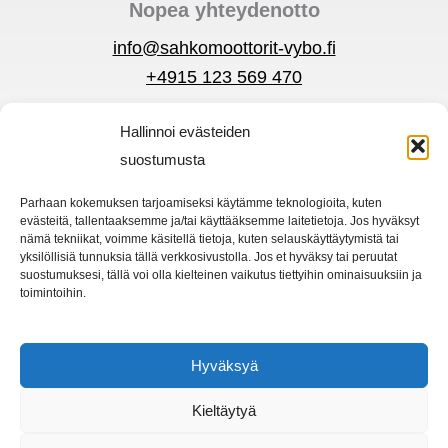
Nopea yhteydenotto
info@sahkomoottorit-vybo.fi
+4915 123 569 470
Hallinnoi evästeiden
Tietosuojakäytäntö
suostumusta
Ehdot
Pikavalikko
Parhaan kokemuksen tarjoamiseksi käytämme teknologioita, kuten
evästeitä, tallentaaksemme ja/tai käyttääksemme laitetietoja. Jos hyväksyt
Sähkömoottorit
nämä tekniikat, voimme käsitellä tietoja, kuten selauskäyttäytymistä tai
yksilöllisiä tunnuksia tällä verkkosivustolla. Jos et hyväksy tai peruutat
Taajuusmuuttaja
suostumuksesi, tällä voi olla kielteinen vaikutus tiettyihin ominaisuuksiin ja
toimintoihin.
Kotiin
Kauppa
Hyväksyä
Kieltäytyä