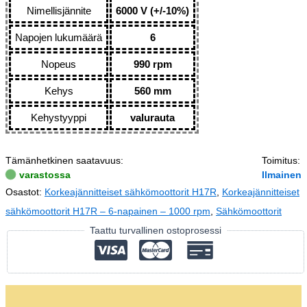
Nimellisjännite
6000 V (+/-10%)
Napojen lukumäärä
6
Nopeus
990 rpm
Kehys
560 mm
Kehystyyppi
valurauta
Tämänhetkinen saatavuus:
Toimitus:
varastossa
Ilmainen
Osastot:
Korkeajännitteiset sähkömoottorit H17R
,
Korkeajännitteiset
sähkömoottorit H17R – 6-napainen – 1000 rpm
,
Sähkömoottorit
Taattu turvallinen ostoprosessi