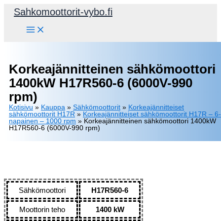
Siirry
Sahkomoottorit-vybo.fi
sisältöön
Korkeajännitteinen sähkömoottori
1400kW H17R560-6 (6000V-990
rpm)
Kotisivu
»
Kauppa
»
Sähkömoottorit
»
Korkeajännitteiset
sähkömoottorit H17R
»
Korkeajännitteiset sähkömoottorit H17R – 6-
napainen – 1000 rpm
»
Korkeajännitteinen sähkömoottori 1400kW
H17R560-6 (6000V-990 rpm)
Sähkömoottori
H17R560-6
Moottorin teho
1400 kW