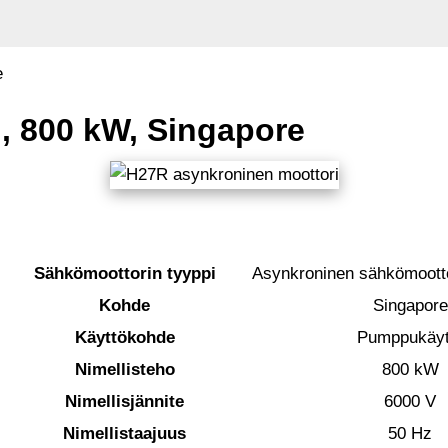
e
, 800 kW, Singapore
Sähkömoottorin tyyppi
Asynkroninen sähkömoott
Kohde
Singapore
Käyttökohde
Pumppukäyt
Nimellisteho
800 kW
Nimellisjännite
6000 V
Nimellistaajuus
50 Hz