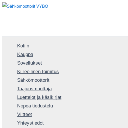
Siirry
sisältöön
Kotiin
Kauppa
Sovellukset
Kiireellinen toimitus
Sähkömoottorit
Taajuusmuuttaja
Luettelot ja käsikirjat
Nopea tiedustelu
Viitteet
Yhteystiedot