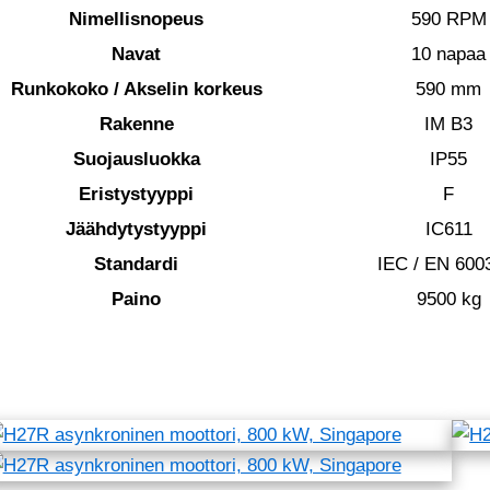
Nimellisnopeus
590 RPM
Navat
10 napaa
Runkokoko / Akselin korkeus
590 mm
Rakenne
IM B3
Suojausluokka
IP55
Eristystyyppi
F
Jäähdytystyyppi
IC611
Standardi
IEC / EN 600
Paino
9500 kg