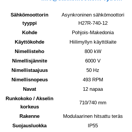
Sähkömoottorin
Asynkroninen sähkömoottori
tyyppi
H27R-740-12
Kohde
Pohjois-Makedonia
Käyttökohde
Hiilimyllyn käyttölaite
Nimellisteho
800 kW
Nimellisjännite
6000 V
Nimellistaajuus
50 Hz
Nimellisnopeus
493 RPM
Navat
12 napaa
Runkokoko / Akselin
710/740 mm
korkeus
Rakenne
Modulaarinen hitsattu teräs
Suojausluokka
IP55