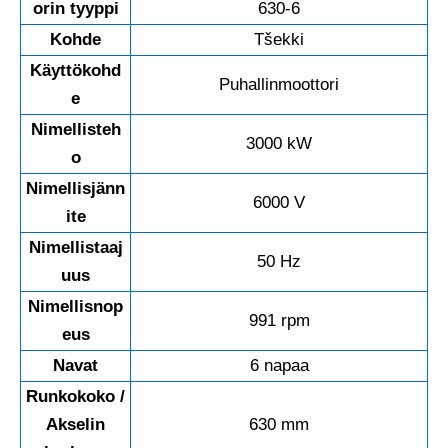
orin tyyppi
630-6
Kohde
Tšekki
Käyttökohd
Puhallinmoottori
e
Nimellisteh
3000 kW
o
Nimellisjänn
6000 V
ite
Nimellistaaj
50 Hz
uus
Nimellisnop
991 rpm
eus
Navat
6 napaa
Runkokoko /
Akselin
630 mm