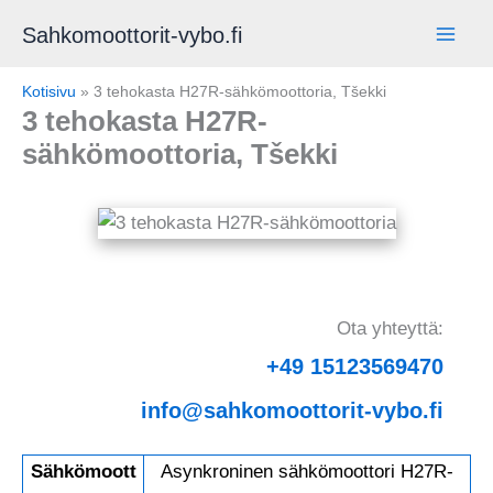
Siirry
Sahkomoottorit-vybo.fi
sisältöön
Kotisivu
»
3 tehokasta H27R-sähkömoottoria, Tšekki
3 tehokasta H27R-
sähkömoottoria, Tšekki
Ota yhteyttä:
+49 15123569470
info@sahkomoottorit-vybo.fi
Sähkömoott
Asynkroninen sähkömoottori H27R-