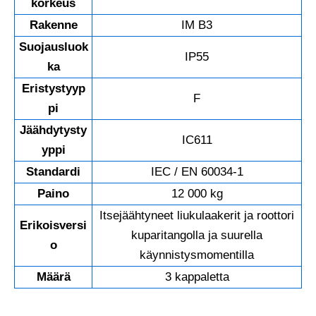
korkeus
Rakenne
IM B3
Suojausluok
IP55
ka
Eristystyyp
F
pi
Jäähdytysty
IC611
yppi
Standardi
IEC / EN 60034-1
Paino
12 000 kg
Itsejäähtyneet liukulaakerit ja roottori
Erikoisversi
kuparitangolla ja suurella
o
käynnistysmomentilla
Määrä
3 kappaletta